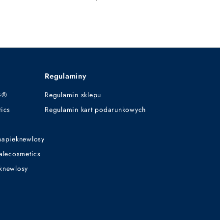
5
,
9
9
z
ł
Regulaminy
G®
Regulamin sklepu
ics
Regulamin kart podarunkowych
napieknewlosy
alecosmetics
knewlosy