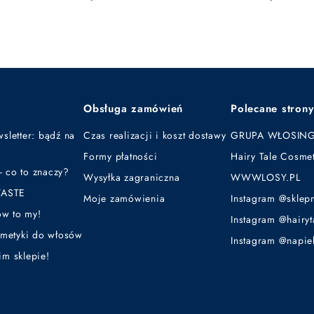
2
0
,
,
9
9
9
9
z
z
ł
ł
Obsługa zamówień
Polecane strony
sletter: bądź na
Czas realizacji i koszt dostawy
GRUPA WŁOSIN
Formy płatności
Hairy Tale Cosmet
 co to znaczy?
Wysyłka zagraniczna
WWWLOSY.PL
WASTE
Moje zamówienia
Instagram @sklep
ów to my!
Instagram @hairyt
smetyki do włosów
Instagram @napie
m sklepie!