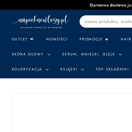
Przejdź
Darmowa dostawa już
do
n
treści
Search
a
p
i
OUTLET 📢
NOWOŚCI
PROMOCJE 🔥
HAIR
e
k
SKÓRA GŁOWY
SERUM, MGIEŁKI, OLEJE
n
e
KOLORYZACJA
KSIĄŻKI
TOP SKŁADNIKI
w
l
o
s
y.
p
l