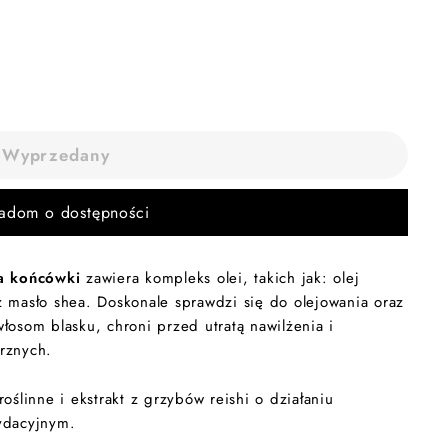
Wyprzedany
adom o dostępności
a końcówki
zawiera kompleks olei, takich jak: olej
 masło shea. Doskonale sprawdzi się do olejowania oraz
łosom blasku, chroni przed utratą nawilżenia i
rznych.
oślinne i ekstrakt z grzybów reishi o działaniu
ydacyjnym.