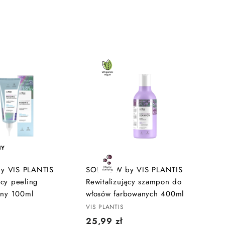
D
o
d
a
j
d
o
NY
k
o
s
y VIS PLANTIS
SO!FLOW by VIS PLANTIS
z
cy peeling
Rewitalizujący szampon do
y
k
zny 100ml
włosów farbowanych 400ml
a
VIS PLANTIS
2
25,99 zł