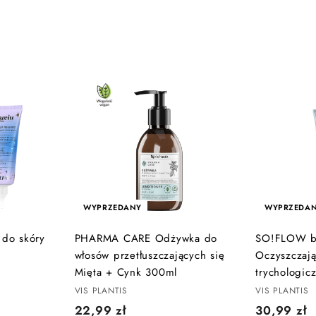
WYPRZEDANY
WYPRZEDA
 do skóry
PHARMA CARE Odżywka do
SO!FLOW b
włosów przetłuszczających się
Oczyszczają
Mięta + Cynk 300ml
trychologic
VIS PLANTIS
VIS PLANTIS
2
3
22,99 zł
30,99 zł