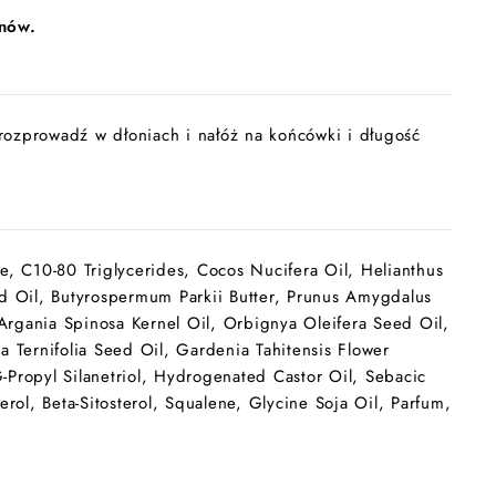
onów.
 rozprowadź w dłoniach i nałóż na końcówki i długość
te, C10-80 Triglycerides, Cocos Nucifera Oil, Helianthus
 Oil, Butyrospermum Parkii Butter, Prunus Amygdalus
Argania Spinosa Kernel Oil, Orbignya Oleifera Seed Oil,
Ternifolia Seed Oil, Gardenia Tahitensis Flower
-Propyl Silanetriol, Hydrogenated Castor Oil, Sebacic
ol, Beta-Sitosterol, Squalene, Glycine Soja Oil, Parfum,