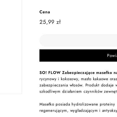
Cena
Cena
25,99
25,99 zł
regularna
zł
Powi
SO! FLOW Zabezpieczające masełko n
rycynowy i kokosowy, masło kakaowe oraz
zabezpieczania włosów. Produkt dodaje w
szkodliwym działaniem czynników zewnęt
Masełko posiada hydrolizowane proteiny r
regenerującym, wygładzającym i antyoks