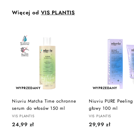
9
9
Więcej od
VIS PLANTIS
z
ł
WYPRZEDANY
WYPRZEDANY
Niuviu Matcha Time ochronne
Niuviu PURE Peeling
serum do włosów 150 ml
głowy 100 ml
VIS PLANTIS
VIS PLANTIS
2
2
24,99 zł
29,99 zł
4
9