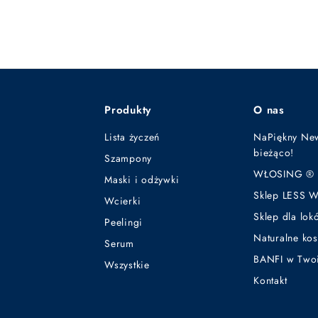
,
,
9
9
9
9
z
z
ł
ł
Produkty
O nas
Lista życzeń
NaPiękny New
bieżąco!
Szampony
WŁOSING ® -
Maski i odżywki
Sklep LESS 
Wcierki
Sklep dla lok
Peelingi
Naturalne ko
Serum
BANFI w Twoi
Wszystkie
Kontakt