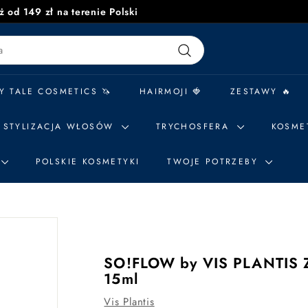
 od 149 zł na terenie Polski
Zatrzymaj
pokaz
slajdów
Szukaj
Y TALE COSMETICS 🦄
HAIRMOJI 🍓
ZESTAWY 🔥
STYLIZACJA WŁOSÓW
TRYCHOSFERA
KOSME
POLSKIE KOSMETYKI
TWOJE POTRZEBY
SO!FLOW by VIS PLANTIS Z
15ml
Vis Plantis