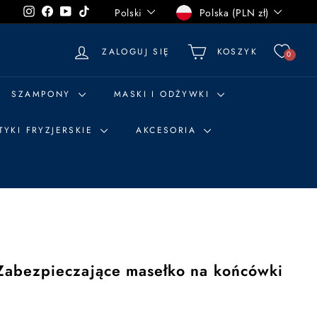
Język
Waluta
Instagram
Facebook
YouTube
TikTok
Polski
Polska (PLN zł)
ZALOGUJ SIĘ
KOSZYK
0
SZAMPONY
MASKI I ODŻYWKI
TYKI FRYZJERSKIE
AKCESORIA
abezpieczające masełko na końcówki