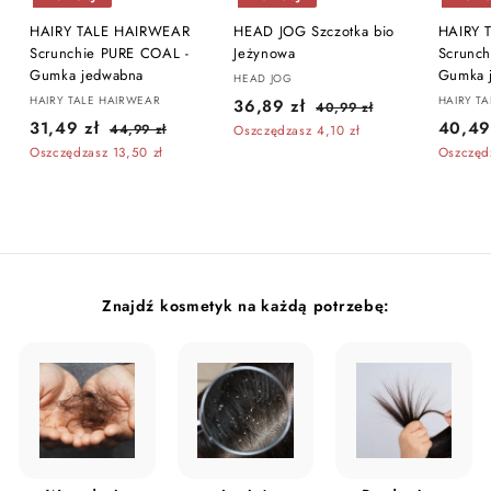
HAIRY TALE HAIRWEAR
HEAD JOG Szczotka bio
HAIRY 
Scrunchie PURE COAL -
Jeżynowa
Scrunc
Gumka jedwabna
Gumka 
HEAD JOG
HAIRY TALE HAIRWEAR
C
C
HAIRY T
3
36,89 zł
4
40,99 zł
C
C
e
e
C
3
31,49 zł
0
40,49
4
44,99 zł
6
Oszczędzasz 4,10 zł
e
e
n
n
,
e
4
1
Oszczędzasz 13,50 zł
Oszczęd
,
9
n
n
,
a
a
n
,
8
9
9
a
a
p
r
a
4
z
9
9
p
r
r
e
p
ł
z
9
r
e
o
g
r
z
ł
o
g
m
u
o
z
ł
m
u
o
l
m
ł
o
l
c
a
o
Znajdź kosmetyk na każdą potrzebę:
c
a
y
r
c
y
r
j
n
y
j
n
n
a
j
n
a
a
n
a
a