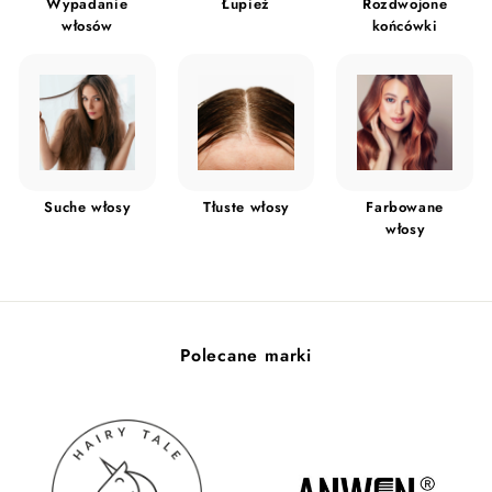
Wypadanie
Łupież
Rozdwojone
włosów
końcówki
Suche włosy
Tłuste włosy
Farbowane
włosy
Polecane marki