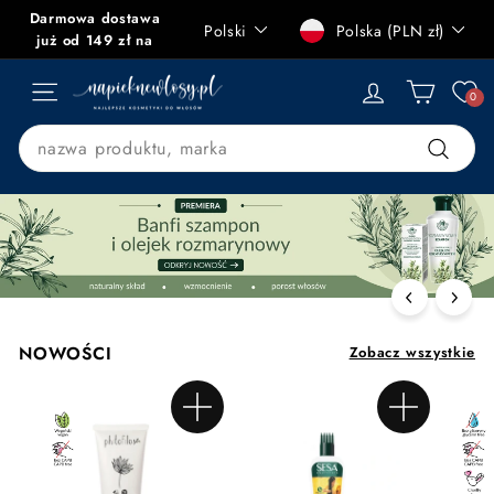
Przejdź
Darmowa dostawa
Język
Waluta
Polski
Polska (PLN zł)
do
Zatrzymaj
już od 149 zł na
treści
pokaz
terenie Polski
n
slajdów
0
NAWIGACJA STRONY
a
p
Search
i
Szukaj
e
k
n
e
w
l
NOWOŚCI
Zobacz wszystkie
o
s
y.
Dodaj do koszyka
Dodaj do koszyka
p
l