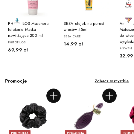
PHITOFILOS Maschera
SESA olejek na porost
Anwen x
Idratante Maska
włosów 45ml
Matusz
nawilżająca 200 ml
do włos
SESA CARE
wygładz
PHITOFILOS
1
14,99 zł
ANWEN
6
69,99 zł
4
32,99
9
,
,
9
9
9
9
z
Promocje
Zobacz wszystkie
z
ł
ł
Dodaj do koszyka
Dodaj do koszyka
PROMOCJA
PROMOCJA
PROMO