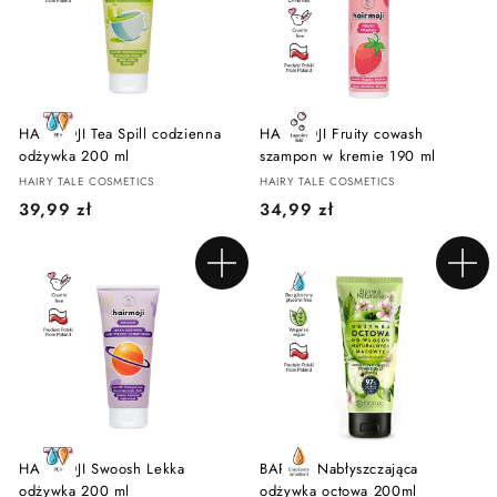
z
z
ł
ł
HAIRMOJI Tea Spill codzienna
HAIRMOJI Fruity cowash
odżywka 200 ml
szampon w kremie 190 ml
HAIRY TALE COSMETICS
HAIRY TALE COSMETICS
3
3
39,99 zł
34,99 zł
9
4
,
,
Dodaj do koszyka
Dodaj do koszyka
9
9
9
9
z
z
ł
ł
HAIRMOJI Swoosh Lekka
BARWA Nabłyszczająca
odżywka 200 ml
odżywka octowa 200ml