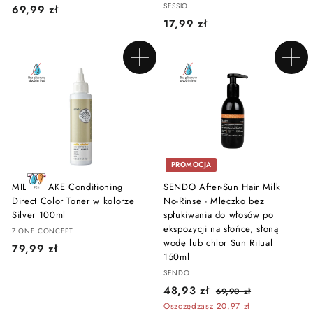
SESSIO
6
69,99 zł
1
17,99 zł
9
7
,
,
9
Dodaj do koszyka
Dodaj do koszyka
9
9
9
z
z
ł
ł
PROMOCJA
MILK SHAKE Conditioning
SENDO After-Sun Hair Milk
Direct Color Toner w kolorze
No-Rinse - Mleczko bez
Silver 100ml
spłukiwania do włosów po
ekspozycji na słońce, słoną
Z.ONE CONCEPT
wodę lub chlor Sun Ritual
7
79,99 zł
150ml
9
SENDO
,
C
C
4
48,93 zł
6
69,90 zł
9
e
e
9
8
Oszczędzasz 20,97 zł