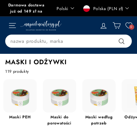
Przejdź
Darmowa dostawa
Język
Waluta
Polski
Polska (PLN zł)
do
Zatrzymaj
już od 149 zł na
treści
pokaz
terenie Polski
n
slajdów
0
NAWIGACJA STRONY
a
p
Search
i
Szukaj
e
MASKI I ODŻYWKI
k
n
119 produkty
e
w
l
o
s
y.
Maski PEH
Maski do
Maski według
Odży
porowatości
potrzeb
p
l