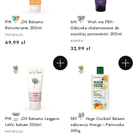
ł
PHITOFILOS Balsamo
ANWEN Wish me PEH -
Ristrutturante 200ml
Odżywka zbalansowana do
wysokiej porowatości 200ml
PHITOFILOS
ANWEN
6
69,99 zł
3
32,99 zł
9
2
,
,
9
Dodaj do koszyka
Dodaj do koszyka
9
9
9
z
z
ł
ł
PHITOFILOS Balsamo Leggero
SESSIO Vege Cocktail Balsam
Lekki balsam 200ml
odżywczy Mango i Pietruszka
300g
PHITOFILOS