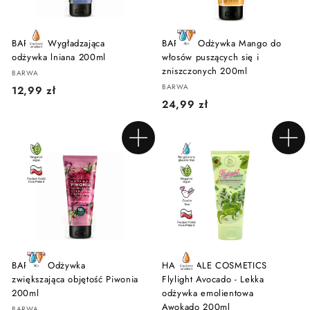
BARWA Wygładzająca
BARWA Odżywka Mango do
odżywka lniana 200ml
włosów puszących się i
zniszczonych 200ml
BARWA
BARWA
1
12,99 zł
2
24,99 zł
2
4
,
,
9
Dodaj do koszyka
Dodaj do koszyka
9
9
9
z
z
ł
ł
BARWA Odżywka
HAIRY TALE COSMETICS
zwiększająca objętość Piwonia
Flylight Avocado - Lekka
200ml
odżywka emolientowa
Awokado 200ml
BARWA