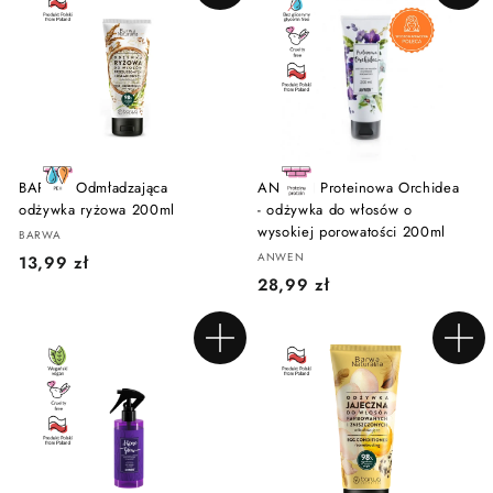
Dodaj do koszyka
Dodaj do koszyka
9
9
9
z
z
ł
ł
BARWA Odmładzająca
ANWEN Proteinowa Orchidea
odżywka ryżowa 200ml
- odżywka do włosów o
wysokiej porowatości 200ml
BARWA
ANWEN
1
13,99 zł
2
28,99 zł
3
8
,
,
9
Dodaj do koszyka
Dodaj do koszyka
9
9
9
z
z
ł
ł