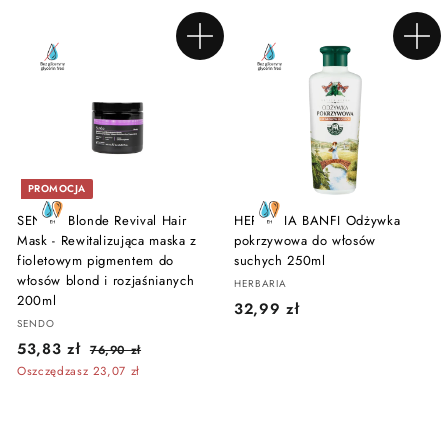
9
n
n
,
,
9
a
a
z
9
0
p
r
ł
Dodaj do koszyka
Dodaj do koszyka
z
3
r
e
ł
o
g
z
m
u
ł
o
l
c
a
y
r
j
n
PROMOCJA
n
a
SENDO Blonde Revival Hair
HERBARIA BANFI Odżywka
a
Mask - Rewitalizująca maska z
pokrzywowa do włosów
fioletowym pigmentem do
suchych 250ml
włosów blond i rozjaśnianych
HERBARIA
200ml
3
32,99 zł
SENDO
2
C
C
5
53,83 zł
7
76,90 zł
,
e
e
6
3
Oszczędzasz 23,07 zł
9
n
n
,
,
9
9
a
a
8
0
p
r
z
z
3
r
e