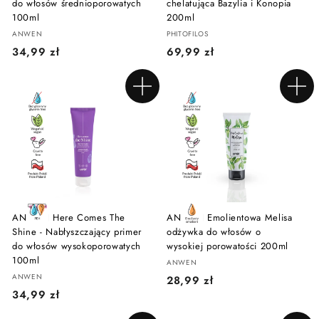
do włosów średnioporowatych
chelatująca Bazylia i Konopia
100ml
200ml
ANWEN
PHITOFILOS
3
6
34,99 zł
69,99 zł
4
9
,
,
Dodaj do koszyka
Dodaj do koszyka
9
9
9
9
z
z
ł
ł
ANWEN Here Comes The
ANWEN Emolientowa Melisa
Shine - Nabłyszczający primer
odżywka do włosów o
do włosów wysokoporowatych
wysokiej porowatości 200ml
100ml
ANWEN
ANWEN
2
28,99 zł
3
34,99 zł
8
4
,