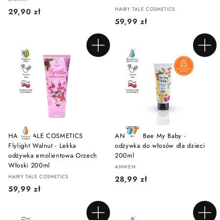
HAIRY TALE COSMETICS
2
29,90 zł
5
59,99 zł
9
9
,
,
9
Dodaj do koszyka
Dodaj do koszyka
9
0
9
z
z
ł
ł
HAIRY TALE COSMETICS
ANWEN Bee My Baby -
Flylight Walnut - Lekka
odżywka do włosów dla dzieci
odżywka emolientowa Orzech
200ml
Włoski 200ml
ANWEN
HAIRY TALE COSMETICS
2
28,99 zł
5
59,99 zł
8
9
,
,
9