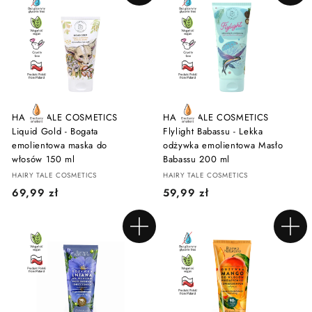
Dodaj do koszyka
Dodaj do koszyka
9
9
9
z
z
ł
ł
HAIRY TALE COSMETICS
HAIRY TALE COSMETICS
Liquid Gold - Bogata
Flylight Babassu - Lekka
emolientowa maska do
odżywka emolientowa Masło
włosów 150 ml
Babassu 200 ml
HAIRY TALE COSMETICS
HAIRY TALE COSMETICS
6
5
69,99 zł
59,99 zł
9
9
,
,
Dodaj do koszyka
Dodaj do koszyka
9
9
9
9
z
z
ł
ł