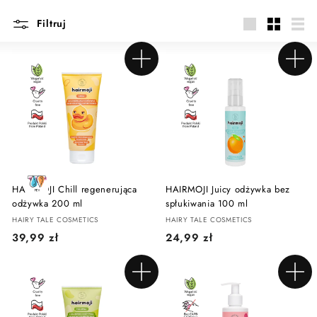
Filtruj
Duże
Małe
Lista
Dodaj do koszyka
Dodaj do koszyka
HAIRMOJI Chill regenerująca
HAIRMOJI Juicy odżywka bez
odżywka 200 ml
spłukiwania 100 ml
HAIRY TALE COSMETICS
HAIRY TALE COSMETICS
3
2
39,99 zł
24,99 zł
9
4
,
,
Dodaj do koszyka
Dodaj do koszyka
9
9
9
9