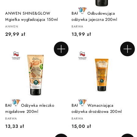
ANWEN SHINE&GLOW
BARWA Odbudowująca
Mgiełka wygładzająca 150ml
odżywka jajeczna 200ml
ANWEN
BARWA
2
1
29,99 zł
13,99 zł
9
3
,
,
Dodaj do koszyka
Dodaj do koszyka
9
9
9
9
z
z
ł
ł
BARWA Odżywka mleczko
BARWA Wzmacniająca
migdałowe 200ml
odżywka drożdżowa 200ml
BARWA
BARWA
1
1
13,33 zł
15,00 zł
3
5