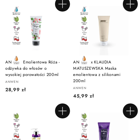
,
,
Dodaj do koszyka
Dodaj do koszyka
3
0
3
0
z
z
ł
ł
ANWEN Emolientowa Róża -
ANWEN x KLAUDIA
odżywka do włosów o
MATUSZEWSKA Maska
wysokiej porowatości 200ml
emolientowa z silikonami
200ml
ANWEN
ANWEN
2
28,99 zł
4
45,99 zł
8
5
,
,
9
Dodaj do koszyka
Dodaj do koszyka
9
9
9
z
z
ł