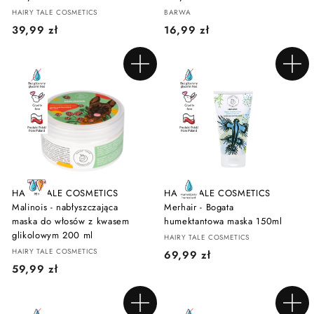
HAIRY TALE COSMETICS
BARWA
3
1
39,99 zł
16,99 zł
9
6
,
,
Dodaj do koszyka
Dodaj do koszyka
9
9
9
9
z
z
ł
ł
HAIRY TALE COSMETICS
HAIRY TALE COSMETICS
Malinois - nabłyszczająca
Merhair - Bogata
maska do włosów z kwasem
humektantowa maska 150ml
glikolowym 200 ml
HAIRY TALE COSMETICS
HAIRY TALE COSMETICS
6
69,99 zł
5
59,99 zł
9
9
,
,
9