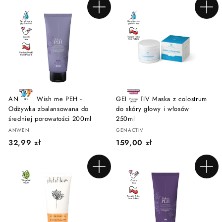
,
9
Dodaj do koszyka
Dodaj do koszyka
9
9
9
z
z
ł
ł
ANWEN Wish me PEH -
GENACTIV Maska z colostrum
Odżywka zbalansowana do
do skóry głowy i włosów
średniej porowatości 200ml
250ml
ANWEN
GENACTIV
3
1
32,99 zł
159,00 zł
2
5
,
9
Dodaj do koszyka
Dodaj do koszyka
9
,
9
0
z
0
ł
z