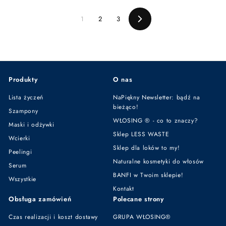
ł
ł
o
g
z
m
u
1
2
3
ł
Następna
o
l
c
a
y
r
j
n
n
a
a
Produkty
O nas
Lista życzeń
NaPiękny Newsletter: bądź na
bieżąco!
Szampony
WŁOSING ® - co to znaczy?
Maski i odżywki
Sklep LESS WASTE
Wcierki
Sklep dla loków to my!
Peelingi
Naturalne kosmetyki do włosów
Serum
BANFI w Twoim sklepie!
Wszystkie
Kontakt
Obsługa zamówień
Polecane strony
Czas realizacji i koszt dostawy
GRUPA WŁOSING®