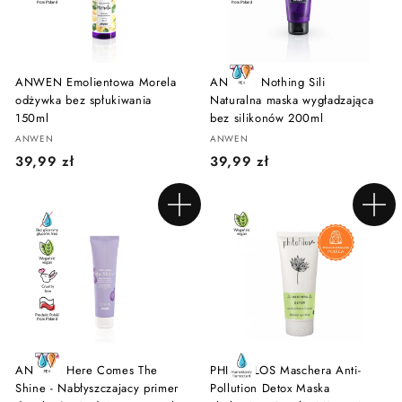
ł
ANWEN Emolientowa Morela
ANWEN Nothing Sili
odżywka bez spłukiwania
Naturalna maska wygładzająca
150ml
bez silikonów 200ml
ANWEN
ANWEN
3
3
39,99 zł
39,99 zł
9
9
,
,
Dodaj do koszyka
Dodaj do koszyka
9
9
9
9
z
z
ł
ł
ANWEN Here Comes The
PHITOFILOS Maschera Anti-
Shine - Nabłyszczajacy primer
Pollution Detox Maska