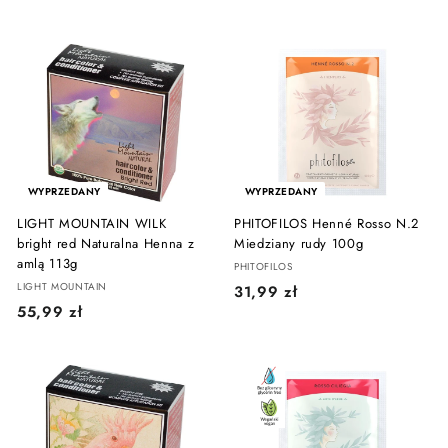
9
5
,
,
9
9
9
9
z
z
ł
ł
WYPRZEDANY
WYPRZEDANY
LIGHT MOUNTAIN WILK
PHITOFILOS Henné Rosso N.2
bright red Naturalna Henna z
Miedziany rudy 100g
amlą 113g
PHITOFILOS
LIGHT MOUNTAIN
3
31,99 zł
5
55,99 zł
1
5
,
,
9
9
9
9
z
z
ł