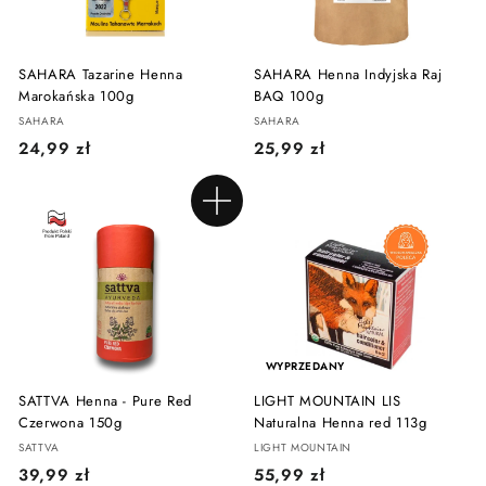
SAHARA Tazarine Henna
SAHARA Henna Indyjska Raj
Marokańska 100g
BAQ 100g
SAHARA
SAHARA
2
2
24,99 zł
25,99 zł
4
5
,
,
Dodaj do koszyka
9
9
9
9
z
z
ł
ł
WYPRZEDANY
SATTVA Henna - Pure Red
LIGHT MOUNTAIN LIS
Czerwona 150g
Naturalna Henna red 113g
SATTVA
LIGHT MOUNTAIN
3
5
39,99 zł
55,99 zł