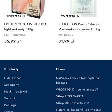
ł
WYPRZEDANY
WYPRZEDANY
LIGHT MOUNTAIN PAPUGA
PHITOFILOS Rosso Ciliegia
light red rudy 113g
Mieszanka czerwona 100 g
LIGHT MOUNTAIN
PHITOFILOS
5
3
55,99 zł
31,99 zł
5
1
,
,
9
9
9
9
Produkty
O nas
z
z
ł
ł
Lista życzeń
NaPiękny Newsletter: bądź na
bieżąco!
Szampony
WŁOSING ® - co to znaczy?
Maski i odżywki
Sklep LESS WASTE
Wcierki
Sklep dla loków to my!
Peelingi
Naturalne kosmetyki do włosów
Serum