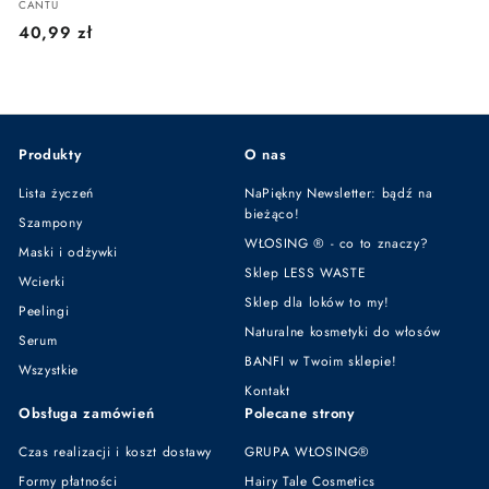
CANTU
4
40,99 zł
0
,
9
9
Produkty
O nas
z
ł
Lista życzeń
NaPiękny Newsletter: bądź na
bieżąco!
Szampony
WŁOSING ® - co to znaczy?
Maski i odżywki
Sklep LESS WASTE
Wcierki
Sklep dla loków to my!
Peelingi
Naturalne kosmetyki do włosów
Serum
BANFI w Twoim sklepie!
Wszystkie
Kontakt
Obsługa zamówień
Polecane strony
Czas realizacji i koszt dostawy
GRUPA WŁOSING®
Formy płatności
Hairy Tale Cosmetics