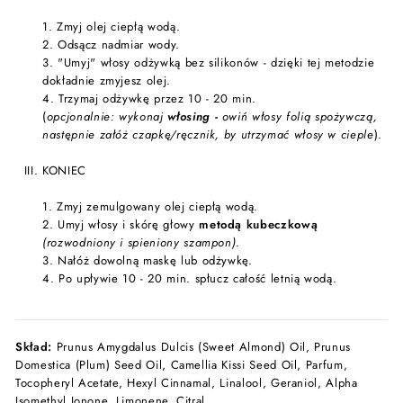
1. Zmyj olej ciepłą wodą.
2. Odsącz nadmiar wody.
3. "Umyj" włosy odżywką bez silikonów - dzięki tej metodzie
dokładnie zmyjesz olej.
4. Trzymaj odżywkę przez 10 - 20 min.
(
opcjonalnie: wykonaj
włosing -
owiń włosy folią spożywczą,
następnie załóż czapkę/ręcznik, by utrzymać włosy w cieple
).
KONIEC
1. Zmyj zemulgowany olej ciepłą wodą.
2. Umyj włosy i skórę głowy
metodą kubeczkową
(rozwodniony i spieniony szampon)
.
3. Nałóż dowolną maskę lub odżywkę.
4. Po upływie 10 - 20 min. spłucz całość letnią wodą.
Skład:
Prunus Amygdalus Dulcis (Sweet Almond) Oil, Prunus
Domestica (Plum) Seed Oil, Camellia Kissi Seed Oil, Parfum,
Tocopheryl Acetate, Hexyl Cinnamal, Linalool, Geraniol, Alpha
Isomethyl Ionone, Limonene, Citral.