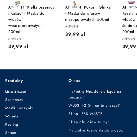
ANWEN 'Kiełki pszenicy
ANWEN 'Kokos i Glinka'
ANWEN 
i Kakao' - Maska do
- Maska do włosów
Keratyn
włosów
niskoporowatych 200ml
włosów
wysokoporowatych
średnio
ANWEN
200ml
200ml
3
39,99 zł
ANWEN
ANWEN
9
3
39,99 zł
39,99
,
9
9
,
9
9
z
9
ł
Produkty
O nas
z
ł
Lista życzeń
NaPiękny Newsletter: bądź na
bieżąco!
Szampony
WŁOSING ® - co to znaczy?
Maski i odżywki
Sklep LESS WASTE
Wcierki
Sklep dla loków to my!
Peelingi
Naturalne kosmetyki do włosów
Serum