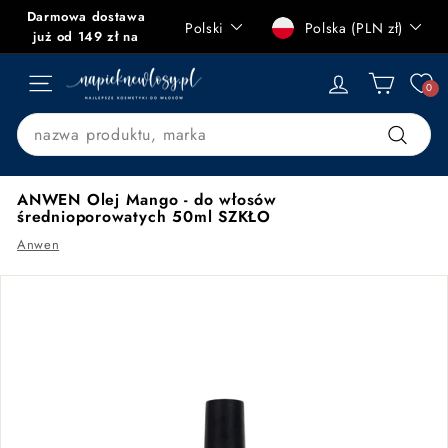
Przejdź
Darmowa dostawa
Język
Waluta
Polski
Polska (PLN zł)
do
Zatrzymaj
już od 149 zł na
treści
pokaz
terenie Polski
n
slajdów
0
NAWIGACJA STRONY
a
p
Search
i
Szukaj
e
ANWEN Olej Mango - do włosów
k
średnioporowatych 50ml SZKŁO
n
Anwen
e
w
l
o
s
y.
p
l