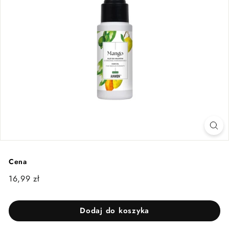
Cena
Cena
16,99
16,99 zł
regularna
zł
Dodaj do koszyka