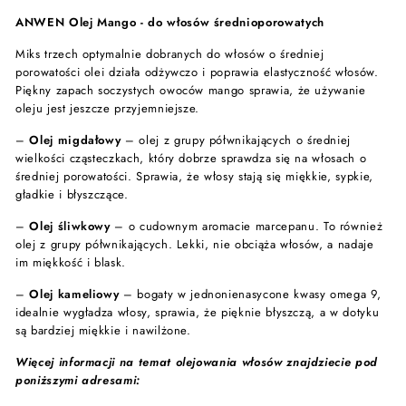
ANWEN Olej Mango - do włosów średnioporowatych
Miks trzech optymalnie dobranych do włosów o średniej
porowatości olei działa odżywczo i poprawia elastyczność włosów.
Piękny zapach soczystych owoców mango sprawia, że używanie
oleju jest jeszcze przyjemniejsze.
–
Olej migdałowy
– olej z grupy półwnikających o średniej
wielkości cząsteczkach, który dobrze sprawdza się na włosach o
średniej porowatości. Sprawia, że włosy stają się miękkie, sypkie,
gładkie i błyszczące.
–
Olej śliwkowy
– o cudownym aromacie marcepanu. To również
olej z grupy półwnikających. Lekki, nie obciąża włosów, a nadaje
im miękkość i blask.
–
Olej kameliowy
– bogaty w jednonienasycone kwasy omega 9,
idealnie wygładza włosy, sprawia, że pięknie błyszczą, a w dotyku
są bardziej miękkie i nawilżone.
Więcej informacji na temat olejowania włosów znajdziecie pod
poniższymi adresami: