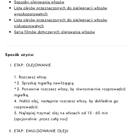
Sposoby olejowania włosów
Lista olejów przeznaczonych do pielęgnacji włosów
wysokoporowatych
Lista olejów przeznaczonych do pielęgnacji włosów
niskoporowatych
Seria filmów dotyczących olejowania włosów
Sposób użycia:
ETAP: OLEJOWANIE
1. Rozczesz włosy.
*2. Spryskaj mgiełką nawilżającą.
*3. Ponownie rozczesz włosy, by równomiernie rozprowadzić
mgiełkę.
4. Nałóż olej, następnie rozczesz włosy, by dokładnie go
rozprowadzić.
5. Najlepiej trzymać olej na włosach od 15 - 60 min
(
opcjonalnie: przez całą noc
)
ETAP: EMULGOWANIE OLEJU