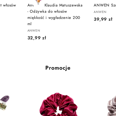
s
s
st włosów
Anwen x Klaudia Matuszewska
ANWEN Szc
z
z
- Odżywka do włosów
ANWEN
y
y
k
k
miękkość i wygładzenie 200
3
39,99 zł
a
a
ml
9
ANWEN
,
3
32,99 zł
9
2
9
,
z
9
ł
9
Promocje
z
ł
D
D
o
o
d
d