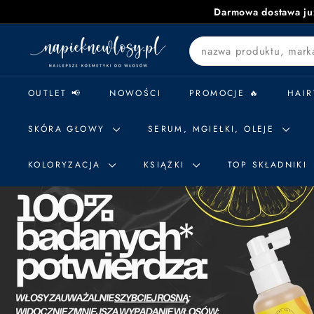
Przejdź
Darmowa dostawa już
do
n
treści
Search
a
p
i
OUTLET 📢
NOWOŚCI
PROMOCJE 🔥
HAIR
e
k
SKÓRA GŁOWY
SERUM, MGIEŁKI, OLEJE
n
e
KOLORYZACJA
KSIĄŻKI
TOP SKŁADNIKI
w
l
o
s
y.
p
l