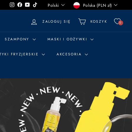
Język
Waluta
Instagram
Facebook
YouTube
TikTok
Polski
Polska (PLN zł)
ZALOGUJ SIĘ
KOSZYK
0
SZAMPONY
MASKI I ODŻYWKI
TYKI FRYZJERSKIE
AKCESORIA