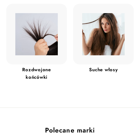
y
r
y
r
j
n
j
n
a
n
a
a
a
Rozdwojone
Suche włosy
końcówki
Polecane marki