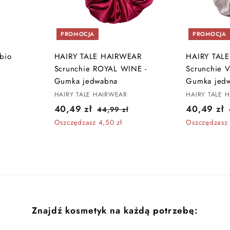
a
a
j
j
d
d
o
o
PROMOCJA
PROMOCJA
k
k
o
o
s
s
bio
HAIRY TALE HAIRWEAR
HAIRY TAL
z
z
Scrunchie ROYAL WINE -
Scrunchie V
y
y
k
k
Gumka jedwabna
Gumka jed
a
a
HAIRY TALE HAIRWEAR
HAIRY TALE 
C
4
C
C
4
40,49 zł
40,49 zł
4
44,99 zł
e
e
e
4
0
0
Oszczędzasz 4,50 zł
Oszczędzasz 
,
n
n
n
,
,
9
a
a
a
a
4
4
9
p
r
p
r
9
9
z
r
e
r
ł
z
z
o
g
o
ł
ł
m
u
m
o
l
o
l
Znajdź kosmetyk na każdą potrzebę:
c
a
c
a