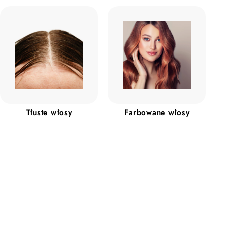
y
r
n
j
n
n
a
a
Tłuste włosy
Farbowane włosy