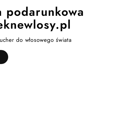
a podarunkowa
eknewlosy.pl
oucher do włosowego świata
ź