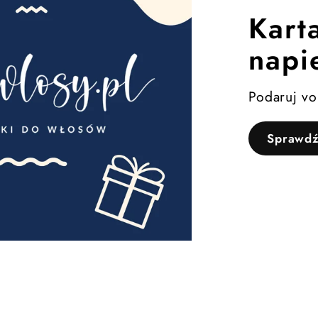
Kart
napi
Podaruj v
Sprawd