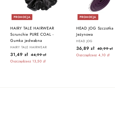
a
j
d
o
PROMOCJA
PROMOCJA
k
o
s
HAIRY TALE HAIRWEAR
HEAD JOG Szczotka 
z
Scrunchie PURE COAL -
Jeżynowa
y
k
Gumka jedwabna
HEAD JOG
a
HAIRY TALE HAIRWEAR
C
3
C
36,89 zł
4
40,99 zł
C
3
C
e
e
31,49 zł
0
6
4
44,99 zł
Oszczędzasz 4,10 zł
,
e
e
n
n
4
1
Oszczędzasz 13,50 zł
,
9
,
n
n
a
a
,
8
9
9
a
a
p
r
4
9
z
9
p
r
r
e
ł
9
z
z
r
e
o
g
ł
z
ł
o
g
m
u
ł
m
u
o
l
o
l
c
a
c
a
y
r