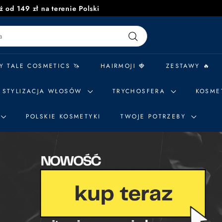
 od 149 zł na terenie Polski
Zatrzymaj
pokaz
slajdów
Szukaj
Y TALE COSMETICS 🦄
HAIRMOJI 🍓
ZESTAWY 🔥
STYLIZACJA WŁOSÓW
TRYCHOSFERA
KOSME
POLSKIE KOSMETYKI
TWOJE POTRZEBY