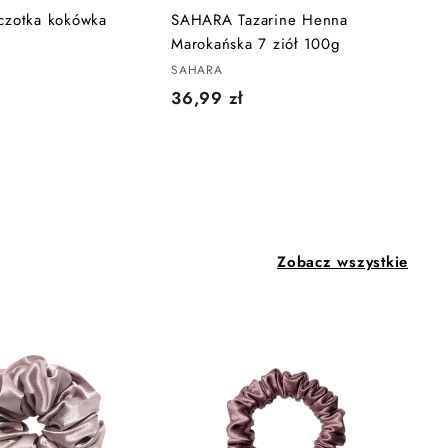
s
s
zotka kokówka
SAHARA Tazarine Henna
z
z
Marokańska 7 ziół 100g
y
y
k
k
SAHARA
a
a
3
36,99 zł
6
,
9
9
z
ł
Zobacz wszystkie
D
D
o
o
d
d