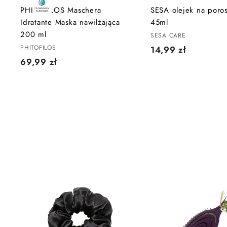
s
PHITOFILOS Maschera
SESA olejek na poro
z
Idratante Maska nawilżająca
45ml
y
k
200 ml
SESA CARE
a
PHITOFILOS
1
14,99 zł
6
69,99 zł
4
9
,
,
9
9
9
9
z
z
ł
ł
D
o
d